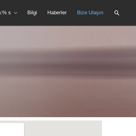
n:% s
Bilgi
Haberler
Bize Ulaşın