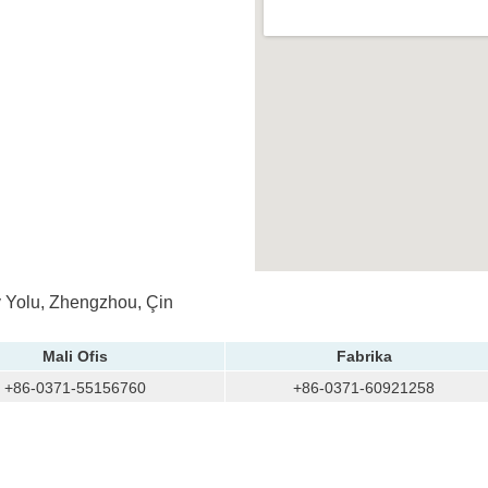
 Yolu, Zhengzhou, Çin
Mali Ofis
Fabrika
+86-0371-55156760
+86-0371-60921258