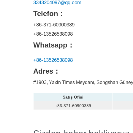
3343204097@qq.com
Telefon :
+86-371-60900389
+86-13526538098
Whatsapp：
+86-13526538098
Adres：
#1903, Yaxin Times Meydanı, Songshan Güney
Satış Ofisi
+86-371-60900389