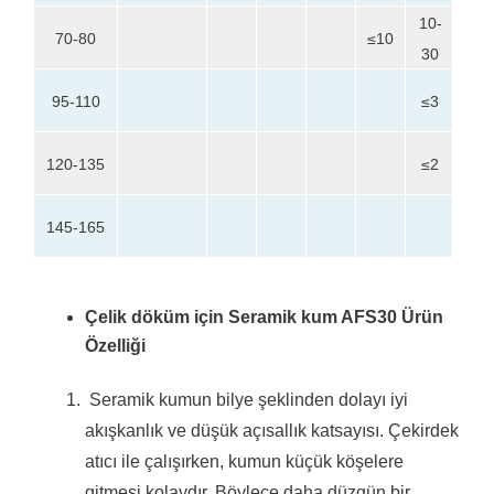
10-
25-
70-80
≤10
30
45
10-
95-110
≤3
30
0-
120-135
≤2
20
145-165
≤5
Çelik döküm için Seramik kum AFS30 Ürün
Özelliği
Seramik kumun bilye şeklinden dolayı iyi
akışkanlık ve düşük açısallık katsayısı.
Çekirdek
atıcı ile çalışırken, kumun küçük köşelere
gitmesi kolaydır.
Böylece daha düzgün bir