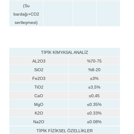
(Su
bardağı+CO2
sertleşmesi)
TİPİK KİMYASAL ANALİZ
AL2O3
%70-75
SiO2
%8-20
Fe2O3
≤3%
TiO2
≤3,5%
CaO
≤0,45
MgO
≤0.35%
K2O
≤0.33%
Na2O
≤0.08%
TİPİK FİZİKSEL ÖZELLİKLER