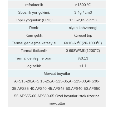
refrakterlik
≥1800 ℃
Spesifik yer çekimi:
3.4g / cm3
Toplu yoğunluk (LPD):
1,95-2,05 g/cm3
Renk:
siyah kahverengi
Kum şekli:
küresel top
Termal genleşme katsayısı
6×10-6 /℃(20-1000℃)
Termal iletkenlik
0.698W/MK(1200℃)
Termal genleşme oranı
%0.13
açısallık
≤1.1
Mevcut boyutlar
AFS15-20,AFS 15-25,AFS25-35,AFS25-30,AFS30-
35,AFS35-40,AFS40-45,AFS45-50,AFS40-50,AFS50-
55,AFS55-60,AFS60-65 Özel boyutlar istek üzerine
mevcuttur