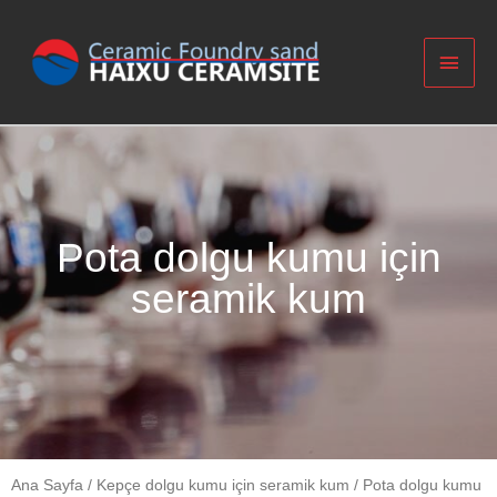
Pota dolgu kumu için
seramik kum
Ana Sayfa
/
Kepçe dolgu kumu için seramik kum
/ Pota dolgu kumu