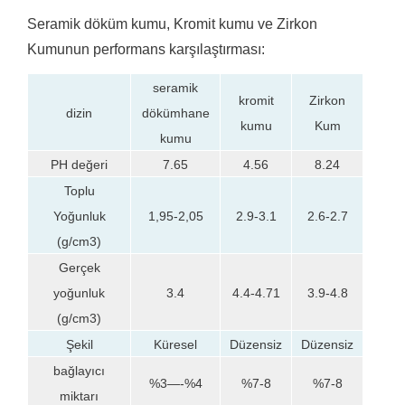
Seramik döküm kumu, Kromit kumu ve Zirkon
Kumunun performans karşılaştırması:
seramik
kromit
Zirkon
dökümhane
dizin
kumu
Kum
kumu
PH değeri
7.65
4.56
8.24
Toplu
Yoğunluk
1,95-2,05
2.9-3.1
2.6-2.7
(g/cm3)
Gerçek
yoğunluk
3.4
4.4-4.71
3.9-4.8
(g/cm3)
Şekil
Küresel
Düzensiz
Düzensiz
bağlayıcı
%3—-%4
%7-8
%7-8
miktarı