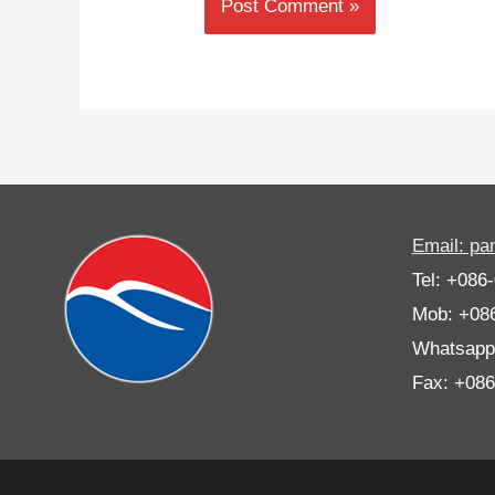
Email: p
Tel: +086
Mob: +08
Whatsapp
Fax: +08