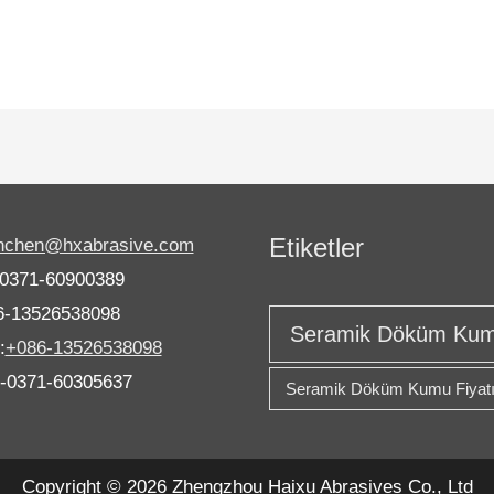
Etiketler
anchen@hxabrasive.com
-0371-60900389
6-13526538098
Seramik Döküm Ku
:
+086-13526538098
6-0371-60305637
Seramik Döküm Kumu Fiyat
Copyright © 2026 Zhengzhou Haixu Abrasives Co., Ltd