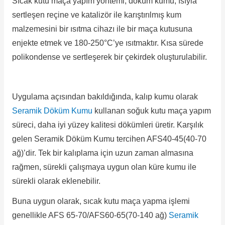
Sıcak kutu maça yapım yöntemi, döküm kumu, ısıyla
sertleşen reçine ve katalizör ile karıştırılmış kum
malzemesini bir ısıtma cihazı ile bir maça kutusuna
enjekte etmek ve 180-250°C’ye ısıtmaktır.
Kısa sürede
polikondense ve sertleşerek bir çekirdek oluşturulabilir.
Uygulama açısından bakıldığında, kalıp kumu olarak
Seramik Döküm Kumu
kullanan soğuk kutu maça yapım
süreci, daha iyi yüzey kalitesi dökümleri üretir.
Karşılık
gelen Seramik Döküm Kumu tercihen AFS40-45(40-70
ağ)’dir.
Tek bir kalıplama için uzun zaman almasına
rağmen, sürekli çalışmaya uygun olan küre kumu ile
sürekli olarak eklenebilir.
Buna uygun olarak, sıcak kutu maça yapma işlemi
genellikle AFS 65-70/AFS60-65(70-140 ağ)
Seramik