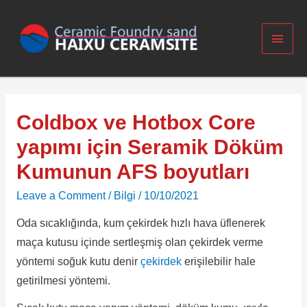
Coldbox ve Hotbox Core
yapımı için Seramik Döküm
Kumunun AFS boyutları
Leave a Comment
/
Bilgi
/
10/10/2021
Oda sıcaklığında, kum çekirdek hızlı hava üflenerek
maça kutusu içinde sertleşmiş olan çekirdek verme
yöntemi soğuk kutu denir
çekirdek
erişilebilir hale
getirilmesi yöntemi.