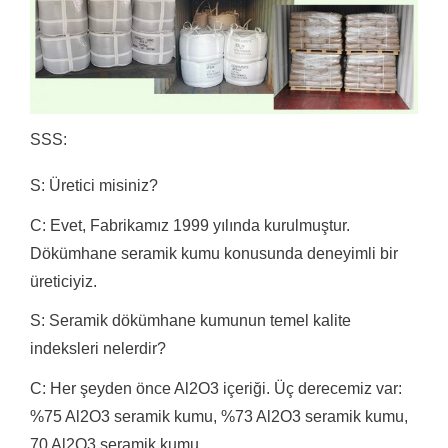
SSS:
S: Üretici misiniz?
C: Evet, Fabrikamız 1999 yılında kurulmuştur.
Dökümhane seramik kumu konusunda deneyimli bir
üreticiyiz.
S: Seramik dökümhane kumunun temel kalite
indeksleri nelerdir?
C: Her şeyden önce Al2O3 içeriği.
Üç derecemiz var:
%75 Al2O3 seramik kumu, %73 Al2O3 seramik kumu,
70 Al2O3 seramik kumu.