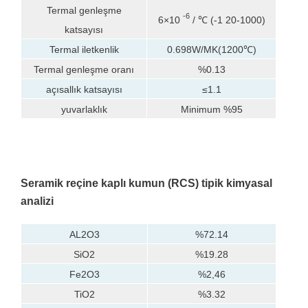
Termal genleşme
-6
6×10
/ ℃ (-1 20-1000)
katsayısı
Termal iletkenlik
0.698W/MK(1200℃)
Termal genleşme oranı
%0.13
açısallık katsayısı
≤1.1
yuvarlaklık
Minimum %95
Seramik reçine kaplı kumun (RCS)
tipik kimyasal
analizi
AL2O3
%72.14
SiO2
%19.28
Fe2O3
%2,46
TiO2
%3.32