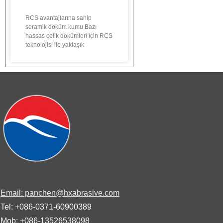
RCS avantajlarına sahip
seramik döküm kumu Bazı
hassas çelik dökümleri için RCS
teknolojisi ile yaklaşık
Email: panchen@hxabrasive.com
Tel: +086-0371-60900389
Mob: +086-13526538098