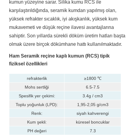
kumun yüzeyine sarar.
Silika kumu RCS ile
karşılaştırıldığında, seramik kumdan yapılmış olan,
yüksek refrakter sıcaklık, iyi akışkanlık, yüksek kum
mukavemeti ve düşük reçine ilavesi avantajlarına
sahiptir.
Son yıllarda sürekli döküm üretim hatları başta
olmak üzere birçok dökümhane hattı kullanılmaktadır.
Ham Seramik reçine kaplı kumun (RCS) tipik
fiziksel özellikleri
refrakterlik
≥1800 ℃
Mohs sertliği
6.5-7.5
Spesifik yer çekimi:
3.4g / cm3
Toplu yoğunluk (LPD):
1,95-2,05 g/cm3
Renk:
siyah kahverengi
Kum şekli:
küresel boncuklar
PH değeri
7.3