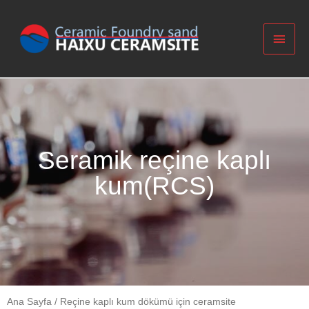
Seramik reçine kaplı
kum(RCS)
Ana Sayfa
/
Reçine kaplı kum dökümü için ceramsite