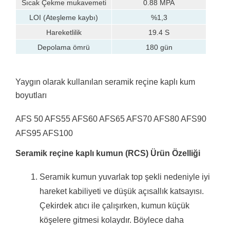
Sıcak Çekme mukavemeti
0.88 MPA
LOI (Ateşleme kaybı)
%1,3
Hareketlilik
19.4 S
Depolama ömrü
180 gün
Yaygın olarak kullanılan seramik reçine kaplı kum
boyutları
AFS 50 AFS55 AFS60 AFS65 AFS70 AFS80 AFS90
AFS95 AFS100
Seramik reçine kaplı kumun (RCS)
Ürün Özelliği
Seramik kumun yuvarlak top şekli nedeniyle iyi
hareket kabiliyeti ve düşük açısallık katsayısı.
Çekirdek atıcı ile çalışırken, kumun küçük
köşelere gitmesi kolaydır.
Böylece daha